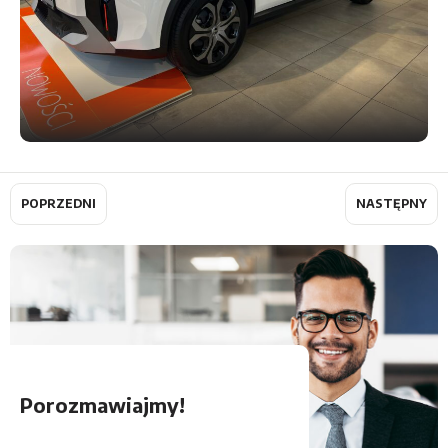
Rodzaj paliwa
Skrzynia biegów
Napęd
POPRZEDNI
NASTĘPNY
Porozmawiajmy!