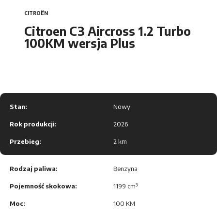
Car Detailing
Nowy C5 Aircross
CITROËN
DS Automobiles
Citroen C3 Aircross 1.2 Turbo
Nowy ë-C5 Aircross
100KM wersja Plus
Citroën
C5 Aircross i C5 Aircross
Hybrid
Opel
C5 X i C5 X Plug-in
Stan:
Nowy
Hybrid
Peugeot
Rok produkcji:
2026
ë-Berlingo electric
Przebieg:
2 km
Maxus
ë-Spacetourer
Rodzaj paliwa:
Benzyna
Leapmotor
Berlingo VAN / VAN
Pojemność skokowa:
1199 cm³
ELECTRIC
Moc:
100 KM
MG