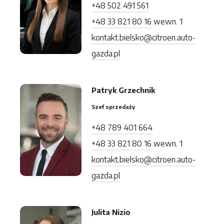
+48 502 491 561
+48 33 821 80 16
wewn. 1
kontakt.bielsko@citroen.auto-
gazda.pl
Patryk Grzechnik
Szef sprzedaży
+48 789 401 664
+48 33 821 80 16
wewn. 1
kontakt.bielsko@citroen.auto-
gazda.pl
Julita Nizio