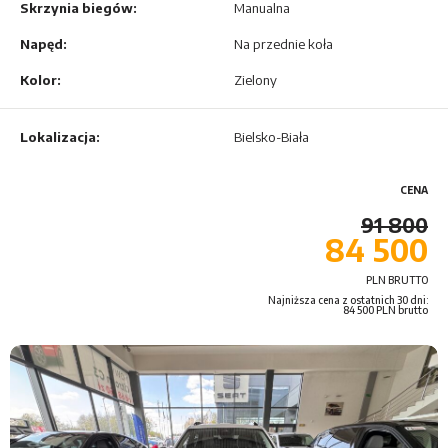
Jumpy / ë-Jumpy
Skrzynia biegów:
Manualna
Napęd:
Na przednie koła
Jumper / ë-Jumper
Kolor:
Zielony
Lokalizacja:
Bielsko-Biała
CENA
91 800
84 500
PLN BRUTTO
Najniższa cena z ostatnich 30 dni:
84 500 PLN brutto