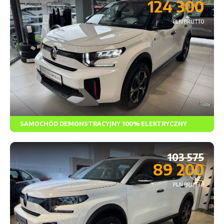
124 300
PLN BRUTTO
SAMOCHÓD DEMONSTRACYJNY 100% ELEKTRYCZNY
Rodzaj paliwa
Skrzynia biegów
Napęd
103 575
89 200
PLN BRUTTO