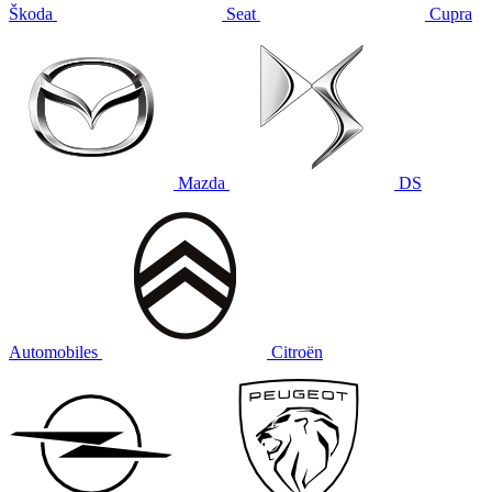
Škoda
Seat
Cupra
Mazda
DS
Automobiles
Citroën