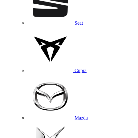
Seat
Cupra
Mazda