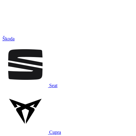
Škoda
Seat
Cupra