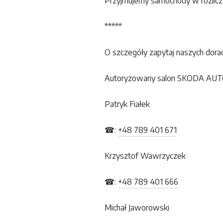
Przyjmujemy samochody w rozlicze
*****
O szczegóły zapytaj naszych dora
Autoryzowany salon SKODA AU
Patryk Fiałek
☎:
+48 789 401 671
Krzysztof Wawrzyczek
☎:
+48 789 401 666
Michał Jaworowski