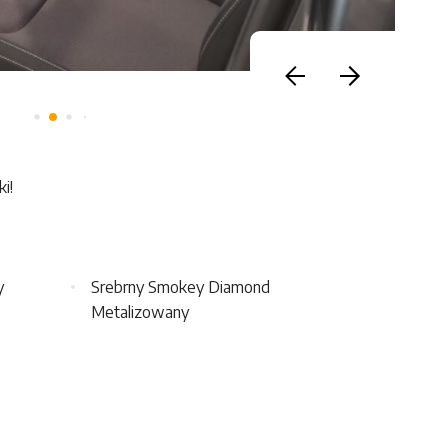
i!
y
Srebrny Smokey Diamond
Metalizowany