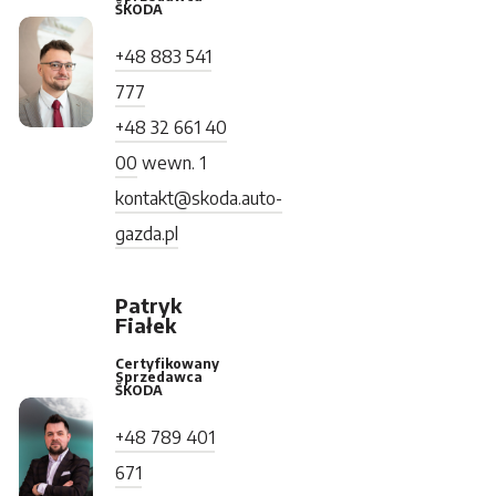
ŠKODA
+48 883 541
777
+48 32 661 40
00
wewn. 1
kontakt@skoda.auto-
gazda.pl
Patryk
Fiałek
Certyfikowany
Sprzedawca
ŠKODA
+48 789 401
671