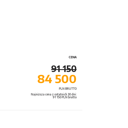
CENA
91 150
84 500
PLN BRUTTO
Najniższa cena z ostatnich 30 dni:
91 150 PLN brutto