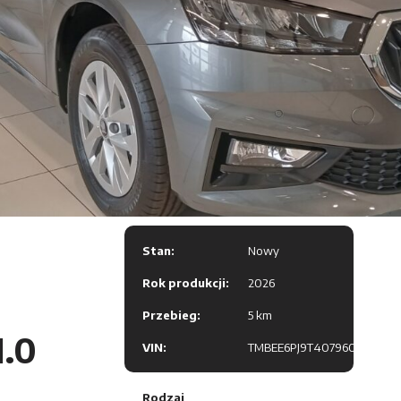
Stan:
Nowy
Rok produkcji:
2026
Przebieg:
5 km
1.0
VIN:
TMBEE6PJ9T4079609
Rodzaj