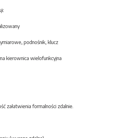
i:
talizowany
miarowe, podnośnik, klucz
a kierownica wielofunkcyjna
ść załatwienia formalności zdalnie.