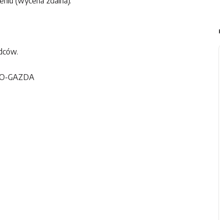
niu (wycena zdalna).
dców.
TO-GAZDA