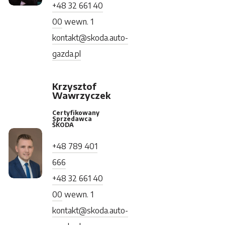
+48 32 661 40
00
wewn. 1
kontakt@skoda.auto-
gazda.pl
Krzysztof
Wawrzyczek
Certyfikowany
Sprzedawca
ŠKODA
+48 789 401
666
+48 32 661 40
00
wewn. 1
kontakt@skoda.auto-