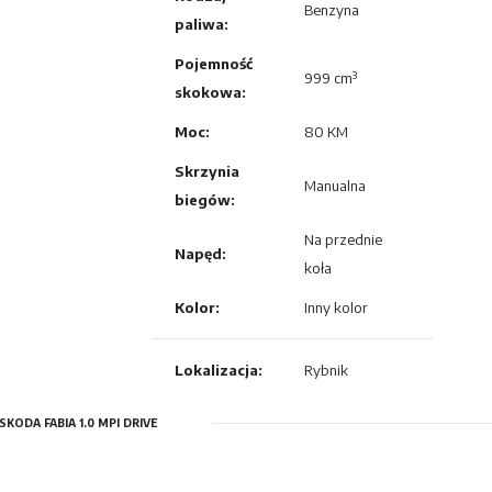
Benzyna
paliwa:
Pojemność
999 cm³
skokowa:
Moc:
80 KM
Skrzynia
Manualna
biegów:
Na przednie
Napęd:
koła
Kolor:
Inny kolor
Lokalizacja:
Rybnik
SKODA FABIA 1.0 MPI DRIVE