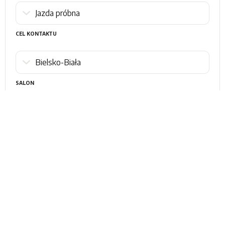
CEL KONTAKTU
SALON
WIADOMOŚĆ
Oświadczam, że zapoznałem się z
Polityką Prywatności
i wyrażam
zgodę na przetwarzanie moich danych osobowych w celu obsługi
mojego zapytania.