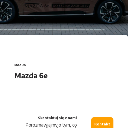
Car Detailing
Mazda 2 Hybrid
DS Automobiles
Citroën
Opel
MAZDA
Peugeot
Mazda 6e
Maxus
Leapmotor
Skontaktuj się z nami
MG
Kontakt
Porozmawiajmy o tym, co