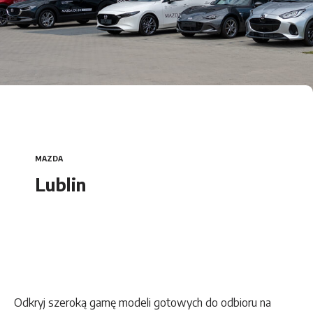
Car Detailing
Mazda 2 Hybrid
DS Automobiles
Citroën
Opel
MAZDA
Peugeot
Lublin
Maxus
Leapmotor
Odkryj szeroką gamę modeli gotowych do odbioru na
MG