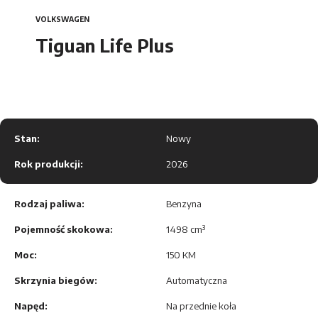
Car Detailing
Taigo
VOLKSWAGEN
DS Automobiles
Tiguan Life Plus
T-Cross
Citroën
Tiguan
Opel
Nowy Tayron
Stan:
Nowy
Polo
Rok produkcji:
2026
Peugeot
Golf
Rodzaj paliwa:
Benzyna
Maxus
Pojemność skokowa:
Golf Variant
1498 cm³
Moc:
150 KM
Leapmotor
Passat
Skrzynia biegów:
Automatyczna
Touareg
Napęd:
MG
Na przednie koła