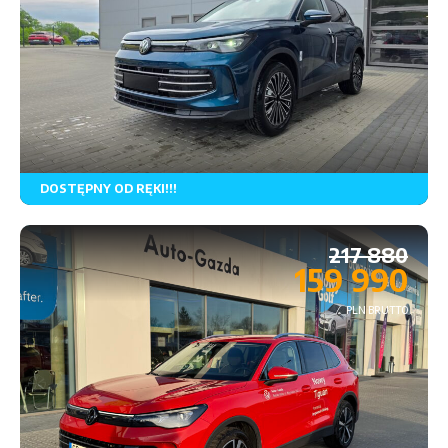
DOSTĘPNY OD RĘKI!!!
Rodzaj paliwa
Skrzynia biegów
Napęd
217 880
159 990
PLN BRUTTO