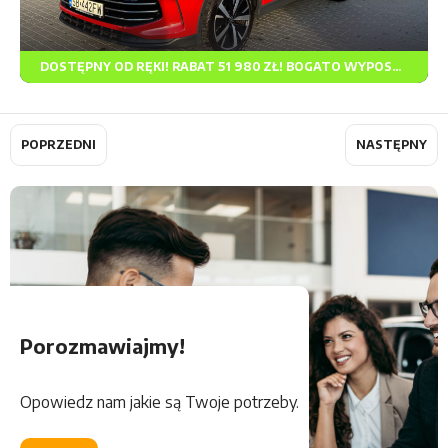
DOSTĘPNY OD RĘKI! RABAT 51 980 ZŁ! BOGATO WYPOSAŻONY!
Rodzaj paliwa
Skrzynia biegów
Napęd
POPRZEDNI
NASTĘPNY
Porozmawiajmy!
Opowiedz nam jakie są Twoje potrzeby.