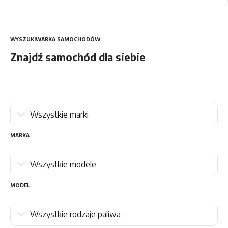
Car Detailing
Grand California
DS Automobiles
Caddy
WYSZUKIWARKA SAMOCHODÓW
Citroën
Znajdź samochód dla siebie
Caddy Cargo
Opel
Peugeot
MARKA
Maxus
Leapmotor
MODEL
MG