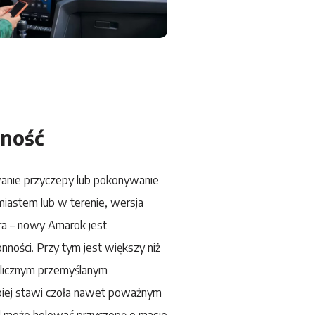
ność
wanie przyczepy lub pokonywanie
miastem lub w terenie, wersja
ra – nowy
Amarok
jest
ności. Przy tym jest większy niż
i licznym przemyślanym
piej stawi czoła nawet poważnym
 może holować przyczepę o masie