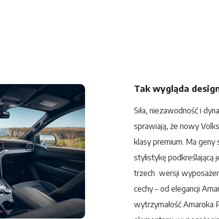
Tak wygląda desig
Siła, niezawodność i dyn
sprawiają, że nowy
Volk
klasy premium. Ma geny
stylistykę podkreślającą
trzech wersji wyposażen
cechy – od elegancji Am
wytrzymałość Amaroka P