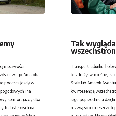
temy
Tak wygląda
wszechstron
ej możliwości.
Transport ładunku, holo
jazdy nowego Amaroka
bezdroży, w mieście, za 
wo podczas jazdy w
Style lub
Amarok
Aventu
 pogodowych i na
kwintesencją wszechstron
owy komfort jazdy dba
jego poprzednik, a dzięk
ych dostępnych na
rozwiązaniom jeszcze le
całkowitą nowością w
wyzwaniom. Na przykład