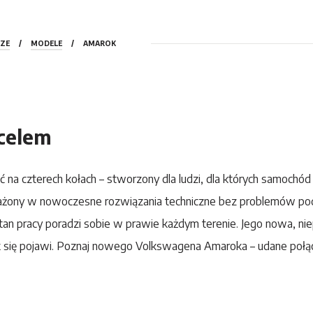
ZE
/
MODELE
/
AMAROK
 celem
na czterech kołach – stworzony dla ludzi, dla których samochód m
sażony w nowoczesne rozwiązania techniczne bez problemów p
tan pracy poradzi sobie w prawie każdym terenie. Jego nowa, nie
iek się pojawi. Poznaj nowego Volkswagena Amaroka – udane poł