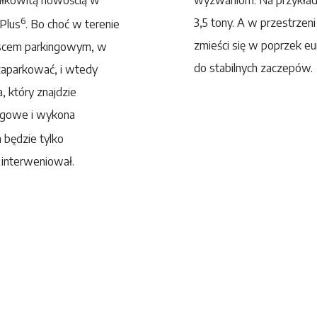
6
3,5 tony. A w przestrzen
 Plus
. Bo choć w terenie
zmieści się w poprzek e
ejscem parkingowym, w
do stabilnych zaczepów.
zaparkować, i wtedy
 który znajdzie
ingowe i wykona
a będzie tylko
 interweniował.