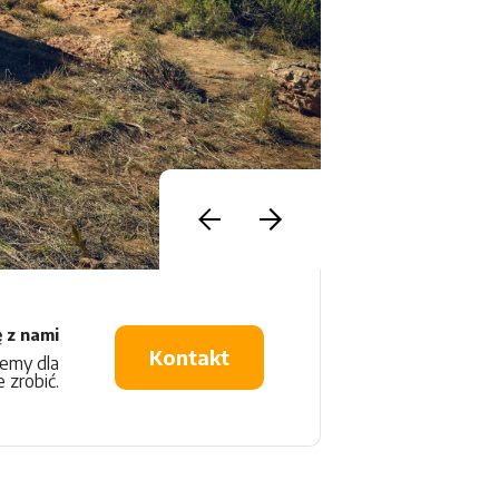
ę z nami
Kontakt
emy dla
e zrobić.