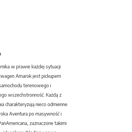
n
amika w prawie każdej sytuacji
swagen
Amarok
jest pickupem
 samochodu terenowego i
 jego wszechstronność. Każdą z
ia charakteryzują nieco odmienne
aroka Aventura po masywność i
anAmericana, zaznaczone takimi