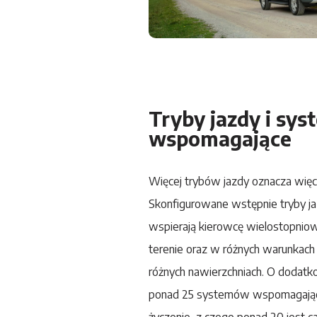
Tryby jazdy i sys
wspomagające
Więcej trybów jazdy oznacza więc
Skonfigurowane wstępnie tryby 
wspierają kierowcę wielostopnio
terenie oraz w różnych warunkach
różnych nawierzchniach. O dodatk
ponad 25 systemów wspomagając
życzenie, z czego ponad 20 jest 