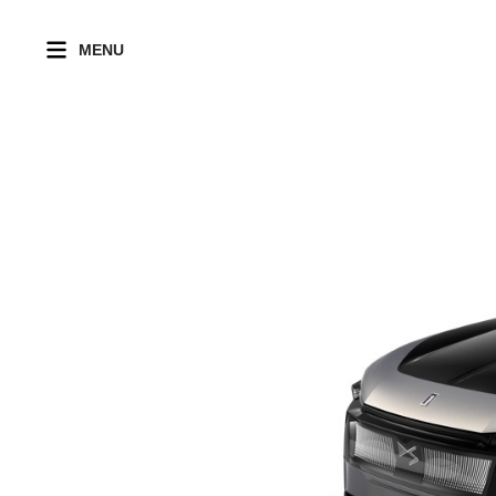
MENU
DS 3
DS 3 HYBRID
DS N°4 HYBRID/PLUG-
DS 7 PLUG-IN HYBRID
DS N°7 HYBRID
DS N°8
Katowice
Samochody nowe
Serwis
Finansowanie
Aktualności
Volkswagen
IN
DS 3 E-TENSE
DS 4
DS 7 DIESEL
DS N°7 E-TENSE
DS N°8 JULES VERNE
Samochody używane
Naprawy Gwarancyjne i
Ubezpieczenia
Kariera
Volkswagen
DS N°4 E-TENSE
Pogwarancyjne
Dostawcze
DS 3 KOLEKCJE
DS N°4
DS N°7 LA PREMIÈRE
Dla firm
Wypożyczalnia
Najczęściej zadawane
DS N°4 DIESEL
Centrum Likwidacji
samochodów
pytania
Szkód
Škoda
DS 7
Dla grup zawodowych
DS N°4 KOLEKCJE
Pakiety przeglądów i
Poznajmy się
Stacja Kontroli
przedłużona gwarancja
DS N°7
Seat
Pojazdów (Gliwice)
Zespół
Assistance – Pomoc
DS N°8
Wypożyczalnia
Drogowa
Cupra
samochodów
Odkupimy Twój
samochód
Mazda