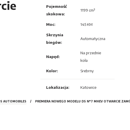
cie
Pojemność
1199 cm³
skokowa:
Moc:
145 KM
Skrzynia
Automatyczna
biegów:
Na przednie
Napęd:
koła
Kolor:
Srebrny
Lokalizacja:
Katowice
S AUTOMOBILES
/
PREMIERA NOWEGO MODELU DS N°7 MHEV OTWARCIE ZAM