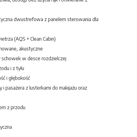
tyczna dwustrefowa z panelem sterowania dla
ietrza (AQS + Clean Cabin)
minowane, akustyczne
y schowek w desce rozdzielczej
odu i z tyłu
ść i głębokość
i pasażera z lusterkami do makijażu oraz
iem z przodu
tyczna