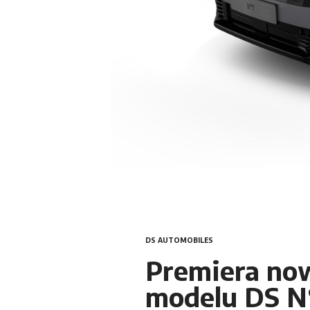
Car Detailing
DS Automobiles
Citroën
Opel
Peugeot
Maxus
DS AUTOMOBILES
Leapmotor
Premiera no
modelu DS N
MG