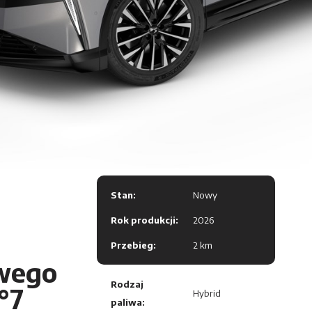
Stan:
Nowy
Rok produkcji:
2026
Przebieg:
2 km
wego
Rodzaj
°7
Hybrid
paliwa: