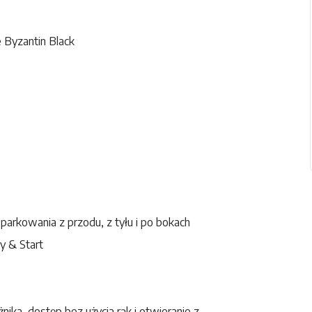
 Byzantin Black
parkowania z przodu, z tyłu i po bokach
 & Start
nika, dostęp bez użycia rąk i otwieranie z