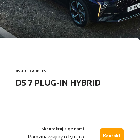
Car Detailing
DS Automobiles
Citroën
Opel
DS AUTOMOBILES
Peugeot
DS 7 PLUG-IN HYBRID
Maxus
Leapmotor
Skontaktuj się z nami
MG
Kontakt
Porozmawiajmy o tym, co