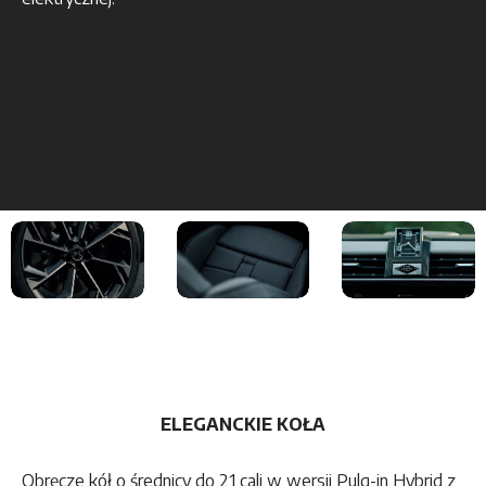
ELEGANCKIE KOŁA
Obręcze kół o średnicy do 21 cali w wersji Pulg-in Hybrid z