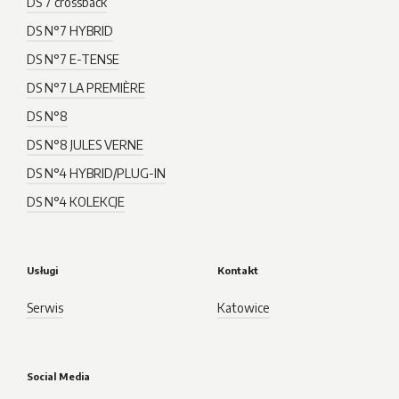
DS 7 crossback
DS N°7 HYBRID
DS N°7 E-TENSE
DS N°7 LA PREMIÈRE
DS N°8
DS N°8 JULES VERNE
DS N°4 HYBRID/PLUG-IN
DS N°4 KOLEKCJE
Usługi
Kontakt
Serwis
Katowice
Social Media