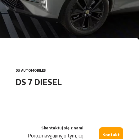
Car Detailing
DS Automobiles
Citroën
Opel
DS AUTOMOBILES
Peugeot
DS 7 DIESEL
Maxus
Leapmotor
Skontaktuj się z nami
MG
Kontakt
Porozmawiajmy o tym, co