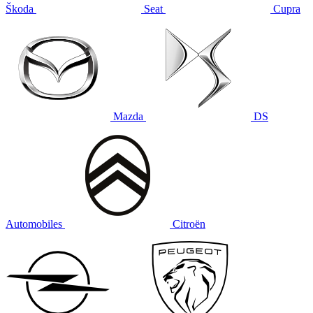
Škoda
Seat
Cupra
Mazda
DS
Automobiles
Citroën