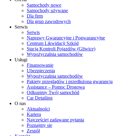
Samochody nowe
Samochody używane
Dla firm
Dla grup zawodowych
Serwis
Serwis
Naprawy Gwarancyjne i Pogwarancyjne
Centrum Likwidacji Szkód
Stacja Kontroli Pojazdów (Gliwice)
Wypożyczalnia samochodów
Usługi
Finansowanie
Ubezpieczenia
Wypożyczalnia samochodów
Pakiety przeglądów i przedłużona gwarancja
Assistance – Pomoc Drogowa
Odkupimy Twój samochód
Car Detailing
O nas
Aktualności
Kariera
Najczęściej zadawane pytania
Poznajmy się
Zespół