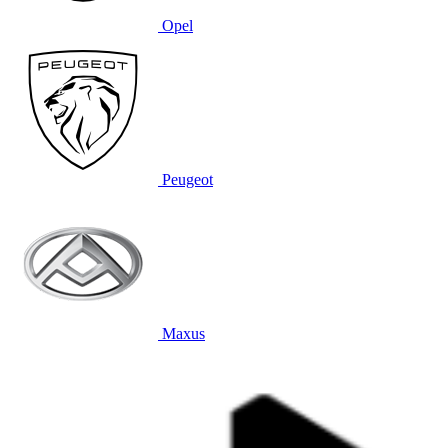
Opel
Peugeot
Maxus