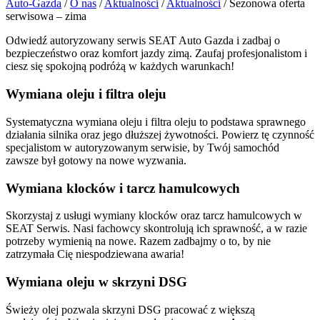
Auto-Gazda
/
O nas
/
Aktualności
/
Aktualności
/
Sezonowa oferta
serwisowa – zima
Odwiedź autoryzowany serwis SEAT Auto Gazda i zadbaj o
bezpieczeństwo oraz komfort jazdy zimą. Zaufaj profesjonalistom i
ciesz się spokojną podróżą w każdych warunkach!
Wymiana oleju i filtra oleju
Systematyczna wymiana oleju i filtra oleju to podstawa sprawnego
działania silnika oraz jego dłuższej żywotności. Powierz tę czynność
specjalistom w autoryzowanym serwisie, by Twój samochód
zawsze był gotowy na nowe wyzwania.
Wymiana klocków i tarcz hamulcowych
Skorzystaj z usługi wymiany klocków oraz tarcz hamulcowych w
SEAT Serwis. Nasi fachowcy skontrolują ich sprawność, a w razie
potrzeby wymienią na nowe. Razem zadbajmy o to, by nie
zatrzymała Cię niespodziewana awaria!
Wymiana oleju w skrzyni DSG
Świeży olej pozwala skrzyni DSG pracować z większą