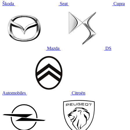
Škoda
Seat
Cupra
Mazda
DS
Automobiles
Citroën