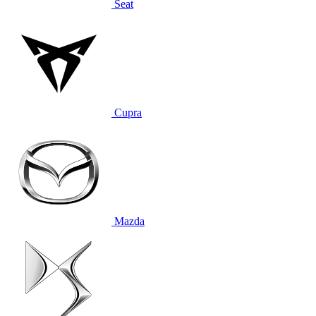
Seat
Cupra
Mazda