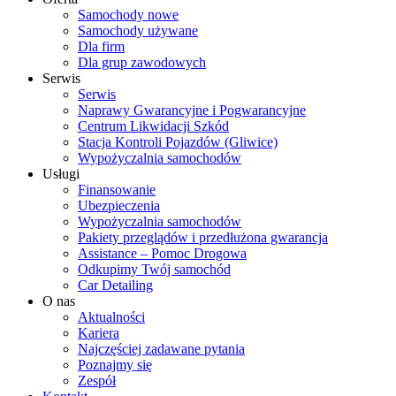
Samochody nowe
Samochody używane
Dla firm
Dla grup zawodowych
Serwis
Serwis
Naprawy Gwarancyjne i Pogwarancyjne
Centrum Likwidacji Szkód
Stacja Kontroli Pojazdów (Gliwice)
Wypożyczalnia samochodów
Usługi
Finansowanie
Ubezpieczenia
Wypożyczalnia samochodów
Pakiety przeglądów i przedłużona gwarancja
Assistance – Pomoc Drogowa
Odkupimy Twój samochód
Car Detailing
O nas
Aktualności
Kariera
Najczęściej zadawane pytania
Poznajmy się
Zespół