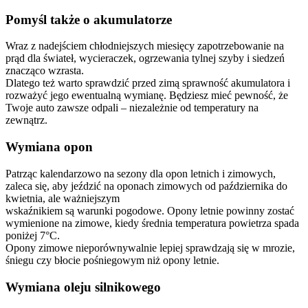
Pomyśl także o akumulatorze
Wraz z nadejściem chłodniejszych miesięcy zapotrzebowanie na
prąd dla świateł, wycieraczek, ogrzewania tylnej szyby i siedzeń
znacząco wzrasta.
Dlatego też warto sprawdzić przed zimą sprawność akumulatora i
rozważyć jego ewentualną wymianę. Będziesz mieć pewność, że
Twoje auto zawsze odpali – niezależnie od temperatury na
zewnątrz.
Wymiana opon
Patrząc kalendarzowo na sezony dla opon letnich i zimowych,
zaleca się, aby jeździć na oponach zimowych od października do
kwietnia, ale ważniejszym
wskaźnikiem są warunki pogodowe. Opony letnie powinny zostać
wymienione na zimowe, kiedy średnia temperatura powietrza spada
poniżej 7°C.
Opony zimowe nieporównywalnie lepiej sprawdzają się w mrozie,
śniegu czy błocie pośniegowym niż opony letnie.
Wymiana oleju silnikowego