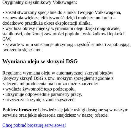
Oryginalny olej silnikowy Volkswagen:
• został stworzony specjalnie do silnika Twojego Volkswagena,
• zapewnia większą efektywność dzięki mniejszemu tarciu –
dodatkowo przedłuża okres eksploatacji silnika,
• wydłuża okresy między wymianami oleju dzięki długotrwałej
stabilności, obniżonej zawartości popiołu i wskaźnikowi lepkości
GW,
• zawarte w nim substancje utrzymują czystość silnika i zapobiegają
tworzeniu się szlamu
Wymiana oleju w skrzyni DSG
Regularna wymiana oleju w automatycznej skrzyni biegów
(dotyczy skrzyń DSG z tzw. mokrym sprzęgłem) zgodnie z
zaleceniami producenta ma bardzo duże znaczenie:
• wydłuża żywotność tego podzespołu,
• utrzymuje odpowiednie parametry pracy,
• oczyszcza skrzynię z zanieczyszczeń.
Pobierz broszurę
i dowiedz się
jakie usługi dostępne są w naszym
serwisie oraz
jakie akcesoria znajdziesz w naszej ofercie.
Chcę pobrać broszurę serwisową!