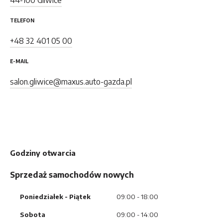
44-100 Gliwice
Car Detailing
DS Automobiles
TELEFON
+48 32 401 05 00
Citroën
E-MAIL
salon.gliwice@maxus.auto-gazda.pl
Opel
Peugeot
Maxus
Godziny otwarcia
Sprzedaż samochodów nowych
Leapmotor
Poniedziałek
- Piątek
09:00 - 18:00
Sobota
MG
09:00 - 14:00