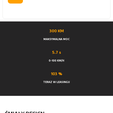
300
KM
MAKSYMALNA MOC
5.7
s
0-100 KM/H
103
%
TERAZ W LEASINGU