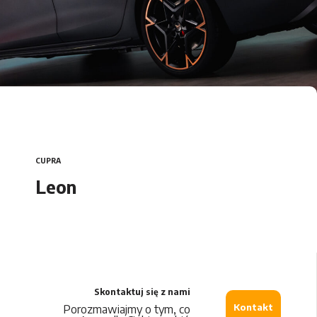
Car Detailing
DS Automobiles
Citroën
Opel
CUPRA
Peugeot
Leon
Maxus
Leapmotor
Skontaktuj się z nami
MG
Kontakt
Porozmawiajmy o tym, co