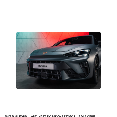
WYPEŁNIJ FORMULARZ. NASZ DORADCA PRZYGOTUJE DLA CIEBIE