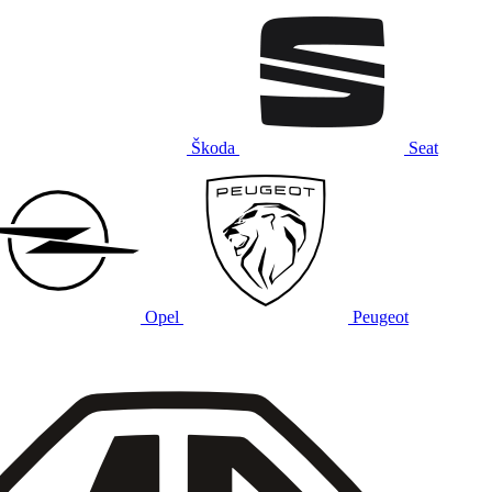
Škoda
Seat
Opel
Peugeot