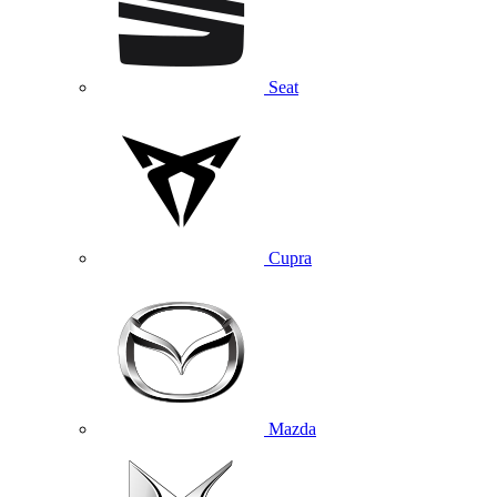
Seat
Cupra
Mazda