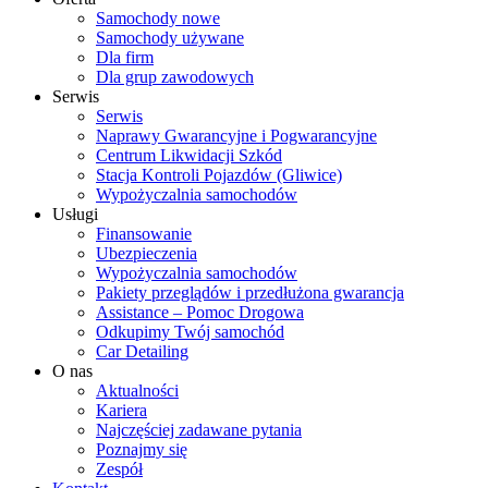
Samochody nowe
Samochody używane
Dla firm
Dla grup zawodowych
Serwis
Serwis
Naprawy Gwarancyjne i Pogwarancyjne
Centrum Likwidacji Szkód
Stacja Kontroli Pojazdów (Gliwice)
Wypożyczalnia samochodów
Usługi
Finansowanie
Ubezpieczenia
Wypożyczalnia samochodów
Pakiety przeglądów i przedłużona gwarancja
Assistance – Pomoc Drogowa
Odkupimy Twój samochód
Car Detailing
O nas
Aktualności
Kariera
Najczęściej zadawane pytania
Poznajmy się
Zespół