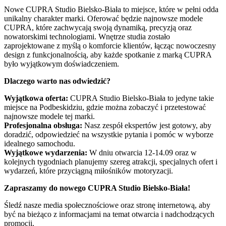
Nowe CUPRA Studio Bielsko-Biała to miejsce, które w pełni odda
unikalny charakter marki. Oferować będzie najnowsze modele
CUPRA, które zachwycają swoją dynamiką, precyzją oraz
nowatorskimi technologiami. Wnętrze studia zostało
zaprojektowane z myślą o komforcie klientów, łącząc nowoczesny
design z funkcjonalnością, aby każde spotkanie z marką CUPRA
było wyjątkowym doświadczeniem.
Dlaczego warto nas odwiedzić?
Wyjątkowa oferta:
CUPRA Studio Bielsko-Biała to jedyne takie
miejsce na Podbeskidziu, gdzie można zobaczyć i przetestować
najnowsze modele tej marki.
Profesjonalna obsługa:
Nasz zespół ekspertów jest gotowy, aby
doradzić, odpowiedzieć na wszystkie pytania i pomóc w wyborze
idealnego samochodu.
Wyjątkowe wydarzenia:
W dniu otwarcia 12-14.09 oraz w
kolejnych tygodniach planujemy szereg atrakcji, specjalnych ofert i
wydarzeń, które przyciągną miłośników motoryzacji.
Zapraszamy do nowego CUPRA Studio Bielsko-Biała!
Śledź nasze media społecznościowe oraz stronę internetową, aby
być na bieżąco z informacjami na temat otwarcia i nadchodzących
promocji.