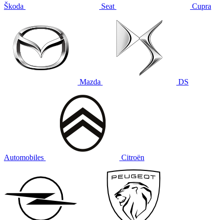
Škoda
Seat
Cupra
Mazda
DS
Automobiles
Citroën