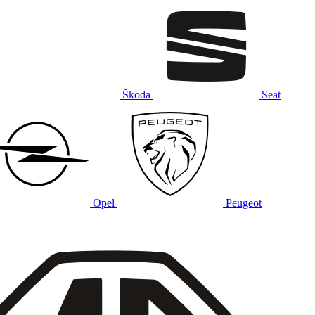
Škoda
Seat
Opel
Peugeot