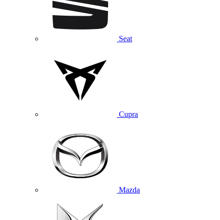
Seat
Cupra
Mazda