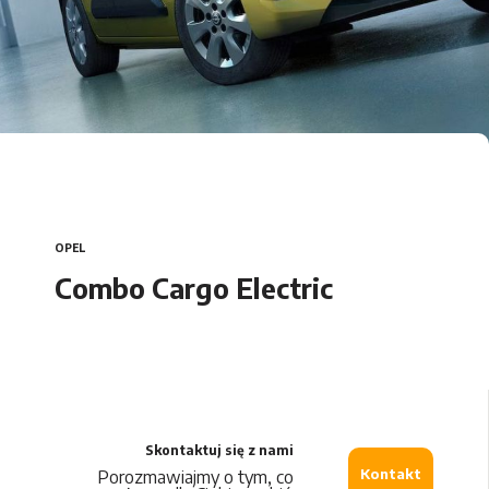
Car Detailing
Vivaro
DS Automobiles
Movano
Citroën
Opel
OPEL
Peugeot
Combo Cargo Electric
Maxus
Leapmotor
Skontaktuj się z nami
MG
Kontakt
Porozmawiajmy o tym, co