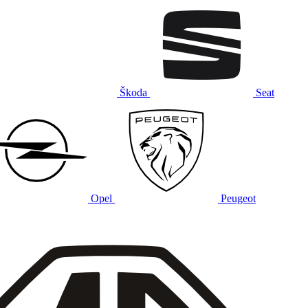
Škoda
Seat
Opel
Peugeot