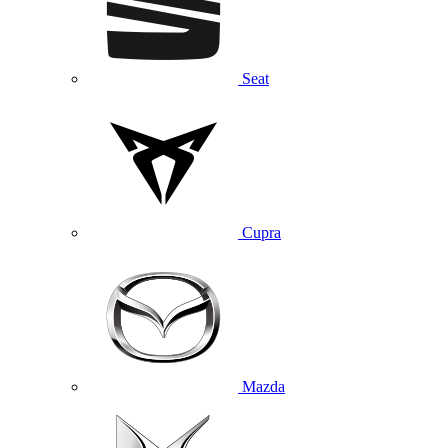
Seat
Cupra
Mazda